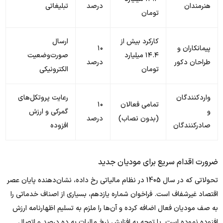
هنرمندان
درصد
تبلیغاتی
تومان
کارکرد بیش از
ارسال
پیمانکاران و
۱۰
۱۴.۴ میلیارد
صورت‌وضعیت
طراحان دکور
درصد
تومان
الکترونیکی
واردکنندگان
رعایت پروتکل‌های
تمامی فعالان
۱۰
و
گمرکی و ارزش
(بدون نصاب)
درصد
صادرکنندگان
افزوده
ضرورت اقدام سریع برای مودیان جدید
تحولاتی که در سال 1405 در نظام مالیاتی رخ داده، نشان‌دهنده پایان عصر
اقتصاد غیرشفاف است. فراخوان شماره یازدهم، بسیاری از اصناف خدماتی را
به صف مودیان فعال اضافه کرده و آن‌ها را ملزم به تسلیم اظهارنامه ارزش
افزوده نموده است. با توجه به افزایش نرخ مالیات به ده درصد و اتصال