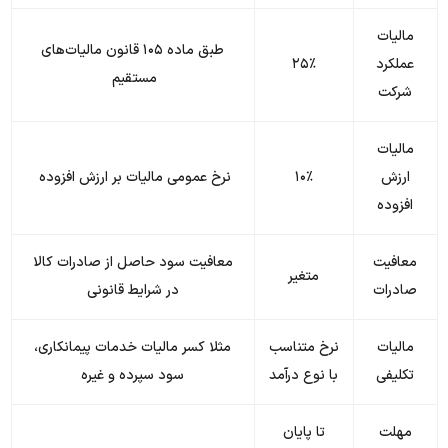
مالیات
طبق ماده ۱۰۵ قانون مالیات‌های
عملکرد
۲۵٪
مستقیم
شرکت
مالیات
ارزش
۱۰٪
نرخ عمومی مالیات بر ارزش افزوده
افزوده
معافیت
معافیت سود حاصل از صادرات کالا
متغیر
صادرات
در شرایط قانونی
مالیات
نرخ متناسب
مثلا کسر مالیات خدمات پیمانکاری،
تکلیفی
با نوع درآمد
سود سپرده و غیره
مهلت
تا پایان